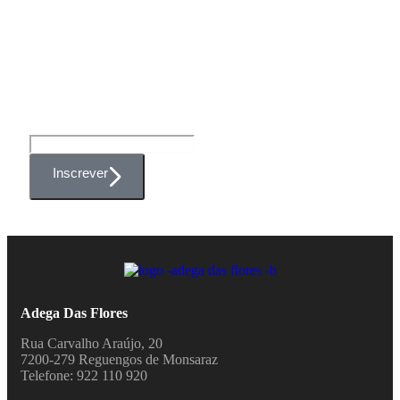
Mantenha-se a par das
novidades,
Inscreva-se na nossa
newsletter!
Inscrever
Adega Das Flores
Rua Carvalho Araújo, 20
7200-279 Reguengos de Monsaraz
Telefone: 922 110 920